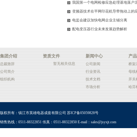
我国第一个电网检修应急处理基地落户
变频器技术在平网印花机导带拖动上的
电监会建议加快电网企业主铺分离
配电变压器行业未来发展趋势解析
集团介绍
资质文件
新闻中心
产品
暂无相关信息
总裁致辞
公司新闻
桥架
公司简介
行业资讯
母线
组织机构
技术文档
开关
市场分析
哈芬
版权所有：镇江市英雄电器成套有限公司
苏ICP备05059828号
销售热线：0511-88322851 传真：0511-88322850 E-mail：
sales@jsyxjt.com